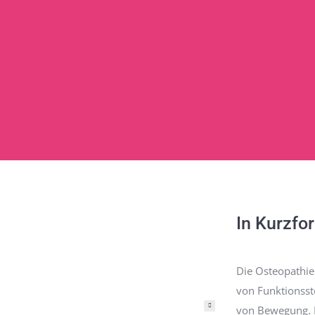
n guten Händen.
In Kurzfo
Die Osteopathie
von Funktionsstö
von Bewegung. D