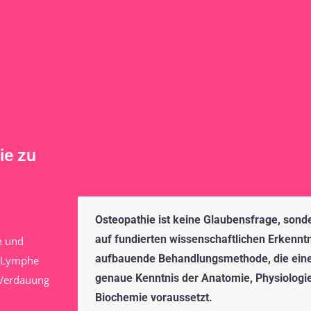
ie zu
Osteopathie ist keine Glaubensfrage, sond
auf fundierten wissenschaftlichen Erkennt
n und
aufbauende Behandlungsmethode, die ein
, Lymphe
genaue Kenntnis der Anatomie, Physiologi
 Verdauung
Biochemie voraussetzt.