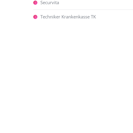
Securvita
Techniker Krankenkasse TK
lle Dinge entstehen aus einer
rsache. Wer dies erkennt, der
ieht die Wahrheit.